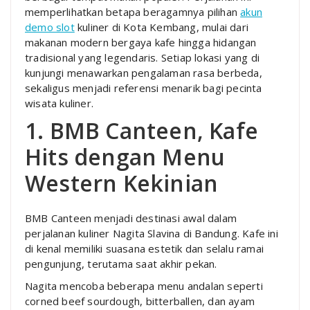
memperlihatkan betapa beragamnya pilihan
akun
demo slot
kuliner di Kota Kembang, mulai dari
makanan modern bergaya kafe hingga hidangan
tradisional yang legendaris. Setiap lokasi yang di
kunjungi menawarkan pengalaman rasa berbeda,
sekaligus menjadi referensi menarik bagi pecinta
wisata kuliner.
1. BMB Canteen, Kafe
Hits dengan Menu
Western Kekinian
BMB Canteen menjadi destinasi awal dalam
perjalanan kuliner Nagita Slavina di Bandung. Kafe ini
di kenal memiliki suasana estetik dan selalu ramai
pengunjung, terutama saat akhir pekan.
Nagita mencoba beberapa menu andalan seperti
corned beef sourdough, bitterballen, dan ayam