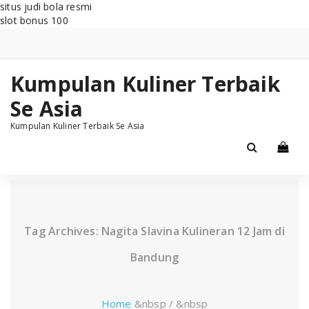
situs judi bola resmi
slot bonus 100
Skip
to
content
Kumpulan Kuliner Terbaik
Se Asia
Kumpulan Kuliner Terbaik Se Asia
Tag Archives: Nagita Slavina Kulineran 12 Jam di
Bandung
Home
&nbsp / &nbsp