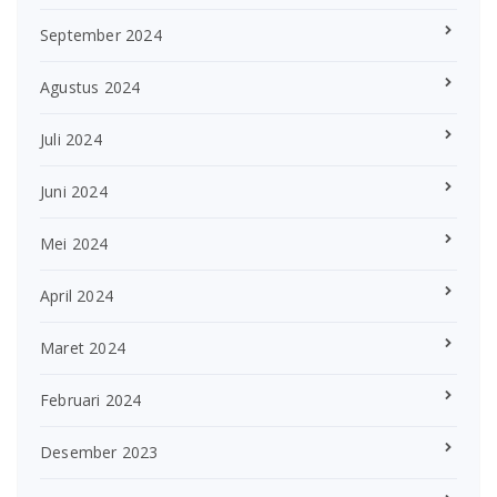
September 2024
Agustus 2024
Juli 2024
Juni 2024
Mei 2024
April 2024
Maret 2024
Februari 2024
Desember 2023