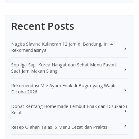
Recent Posts
Nagita Slavina Kulineran 12 Jam di Bandung, Ini 4
Rekomendasinya
Sop Iga Sapi Korea Hangat dan Sehat Menu Favorit
Saat Jam Makan Siang
Rekomendasi Mie Ayam Enak di Bogor yang Wajib
Dicoba 2026
Donat Kentang Homemade Lembut Enak dan Disukai Si
Kecil
Resep Olahan Talas: 5 Menu Lezat dan Praktis