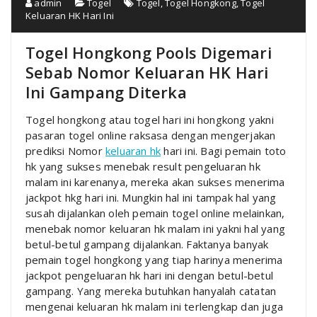
admin
Togel
Togel
,
Togel Hongkong
,
Togel
Keluaran HK Hari Ini
Togel Hongkong Pools Digemari
Sebab Nomor Keluaran HK Hari
Ini Gampang Diterka
Togel hongkong atau togel hari ini hongkong yakni
pasaran togel online raksasa dengan mengerjakan
prediksi Nomor
keluaran hk
hari ini. Bagi pemain toto
hk yang sukses menebak result pengeluaran hk
malam ini karenanya, mereka akan sukses menerima
jackpot hkg hari ini. Mungkin hal ini tampak hal yang
susah dijalankan oleh pemain togel online melainkan,
menebak nomor keluaran hk malam ini yakni hal yang
betul-betul gampang dijalankan. Faktanya banyak
pemain togel hongkong yang tiap harinya menerima
jackpot pengeluaran hk hari ini dengan betul-betul
gampang. Yang mereka butuhkan hanyalah catatan
mengenai keluaran hk malam ini terlengkap dan juga