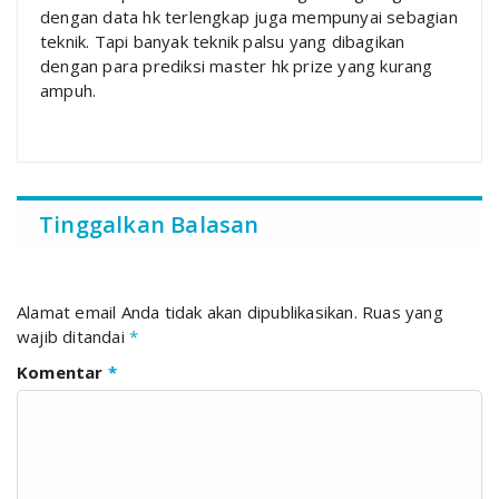
dengan data hk terlengkap juga mempunyai sebagian
teknik. Tapi banyak teknik palsu yang dibagikan
dengan para prediksi master hk prize yang kurang
ampuh.
Tinggalkan Balasan
Alamat email Anda tidak akan dipublikasikan.
Ruas yang
wajib ditandai
*
Komentar
*