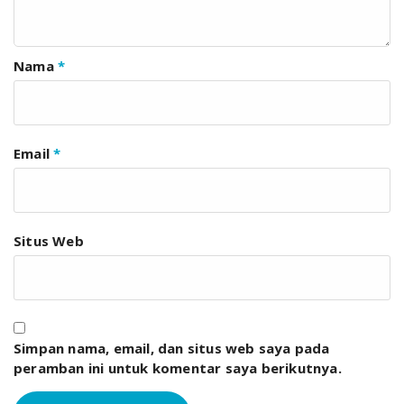
Nama
*
Email
*
Situs Web
Simpan nama, email, dan situs web saya pada
peramban ini untuk komentar saya berikutnya.