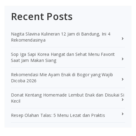
Recent Posts
Nagita Slavina Kulineran 12 Jam di Bandung, Ini 4
Rekomendasinya
Sop Iga Sapi Korea Hangat dan Sehat Menu Favorit
Saat Jam Makan Siang
Rekomendasi Mie Ayam Enak di Bogor yang Wajib
Dicoba 2026
Donat Kentang Homemade Lembut Enak dan Disukai Si
Kecil
Resep Olahan Talas: 5 Menu Lezat dan Praktis