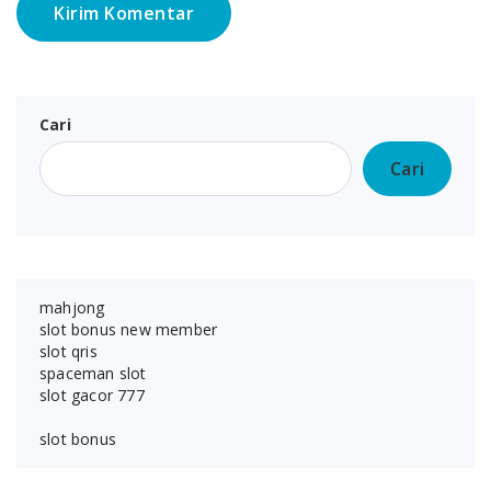
Cari
Cari
mahjong
slot bonus new member
slot qris
spaceman slot
slot gacor 777
slot bonus