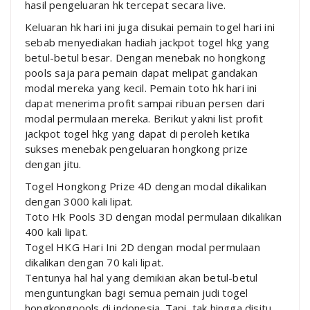
hasil pengeluaran hk tercepat secara live.
Keluaran hk hari ini juga disukai pemain togel hari ini
sebab menyediakan hadiah jackpot togel hkg yang
betul-betul besar. Dengan menebak no hongkong
pools saja para pemain dapat melipat gandakan
modal mereka yang kecil. Pemain toto hk hari ini
dapat menerima profit sampai ribuan persen dari
modal permulaan mereka. Berikut yakni list profit
jackpot togel hkg yang dapat di peroleh ketika
sukses menebak pengeluaran hongkong prize
dengan jitu.
Togel Hongkong Prize 4D dengan modal dikalikan
dengan 3000 kali lipat.
Toto Hk Pools 3D dengan modal permulaan dikalikan
400 kali lipat.
Togel HKG Hari Ini 2D dengan modal permulaan
dikalikan dengan 70 kali lipat.
Tentunya hal hal yang demikian akan betul-betul
menguntungkan bagi semua pemain judi togel
hongkongpools di indonesia. Tapi, tak hingga disitu