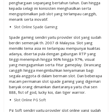
penghargaan sepanjang bertahun tahun. Dan hingga
kepada selagi ini konsisten menghasilkan serta
mengoptimalkan judi slot yang terlampau canggih,
menarik serta inovatif.
Slot Online Spade Gaming
Spade gaming sendiri yaitu provider slot yang sudah
berdiri semenjak th. 2007 di Malaysia. Slot yang
memiliki tema asia ini terlampau mempunyai kualitas
adanya, disertai pula dengan gabungan RTP yang
tinggi menempuh hingga 96% hingga 97%, visual
yang mengagumkan serta Fitur gameplay. Dirancang
canggih hingga mengimbuhkan kenyamanan bagi
segala anggota di dalam bermain slot. Dan beberapa
macam permainan slot spade gaming yang digemari
banyak orang dimainkan diantaranya yaitu chai sen
888, fist of god, lucky koi, dan tiger warrior.
Slot Online PG Soft
Pg Soft sendiri yaitu provider slot online yang sudah