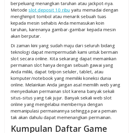
berpeluang menangkan taruhan atau jackpot-nya.
Metode
slot deposit 10 ribu
yaitu memadai dengan
menghimpit tombol atau menarik sebuah tuas
kepada mesin sehabis Anda memasukan koin
taruhan, karenanya gambar-gambar kepada mesin
akan berputar.
Di zaman kini yang sudah maju dari seluruh bidang
teknologi dapat mempermudah kami untuk bermain
slot secara online. Kita sekarang dapat memainkan
permainan slot hanya dengan sebuah gawai yang
Anda miliki, dapat telpon seluler, tablet, atau
komputer/notebook yang memiliki koneksi dunia
online. Melainkan Anda jangan asal memilih web yang
menyediakan permainan slot karena banyak sekali
situs-situs yang tak jujur. Banyak sekali web slot
online yang mengelabui membernya dengan
memanipulasi permainannya sehingga para pemain
tak akan dahulu dapat memenangkan permainan.
Kumpulan Daftar Game