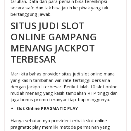
taruhan. Data dari para pemain bisa terenkripsi
secara safe dan tak bisa jatuh ke pihak yang tak
bertanggung jawab.
SITUS JUDI SLOT
ONLINE GAMPANG
MENANG JACKPOT
TERBESAR
Mari kita bahas provider situs judi slot online mana
yang kasih tambahan win rate tertinggi bersama
dengan jackpot terbesar. Berikut ialah 10 slot online
mudah menang yang kasih tambahan RTP tinggi dan
juga bonus promo teranyar tiap-tiap minggunya.
Slot Online PRAGMATIC PLAY
Hanya sebutan nya provider terbaik slot online
pragmatic play memiliki metode permainan yang