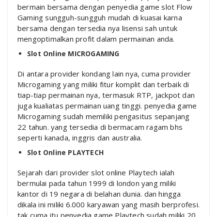
bermain bersama dengan penyedia game slot Flow
Gaming sungguh-sungguh mudah di kuasai karna
bersama dengan tersedia nya lisensi sah untuk
mengoptimalkan profit dalam permainan anda.
Slot Online MICROGAMING
Di antara provider kondang lain nya, cuma provider
Microgaming yang miliki fitur komplit dan terbaik di
tiap-tiap permainan nya, termasuk RTP, jackpot dan
juga kualiatas permainan uang tinggi. penyedia game
Microgaming sudah memiliki pengasitus sepanjang
22 tahun. yang tersedia di bermacam ragam bhs
seperti kanada, inggris dan australia.
Slot Online PLAYTECH
Sejarah dari provider slot online Playtech ialah
bermulai pada tahun 1999 di london yang miliki
kantor di 19 negara di belahan dunia. dan hingga
dikala ini miliki 6.000 karyawan yang masih berprofesi.
tak cuma itu penyedia game Playtech sudah miliki 20