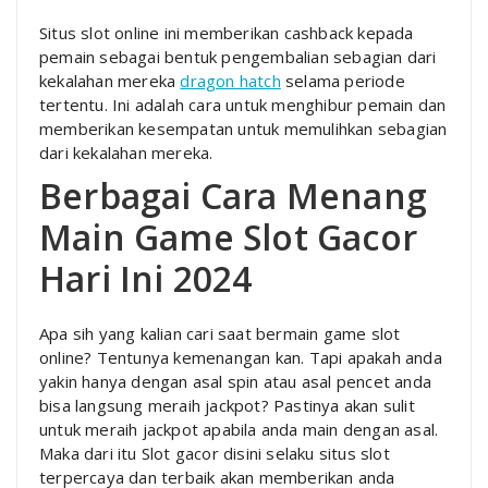
Situs slot online ini memberikan cashback kepada
pemain sebagai bentuk pengembalian sebagian dari
kekalahan mereka
dragon hatch
selama periode
tertentu. Ini adalah cara untuk menghibur pemain dan
memberikan kesempatan untuk memulihkan sebagian
dari kekalahan mereka.
Berbagai Cara Menang
Main Game Slot Gacor
Hari Ini 2024
Apa sih yang kalian cari saat bermain game slot
online? Tentunya kemenangan kan. Tapi apakah anda
yakin hanya dengan asal spin atau asal pencet anda
bisa langsung meraih jackpot? Pastinya akan sulit
untuk meraih jackpot apabila anda main dengan asal.
Maka dari itu Slot gacor disini selaku situs slot
terpercaya dan terbaik akan memberikan anda