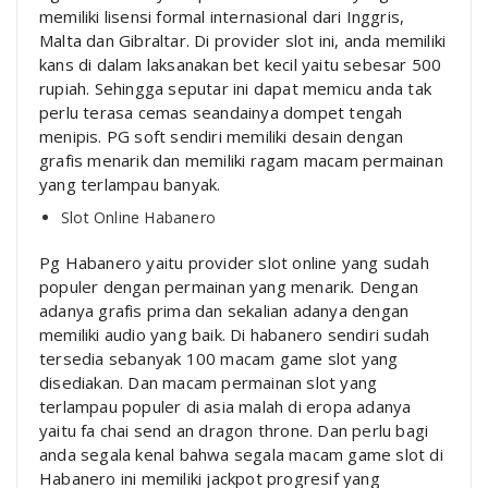
memiliki lisensi formal internasional dari Inggris,
Malta dan Gibraltar. Di provider slot ini, anda memiliki
kans di dalam laksanakan bet kecil yaitu sebesar 500
rupiah. Sehingga seputar ini dapat memicu anda tak
perlu terasa cemas seandainya dompet tengah
menipis. PG soft sendiri memiliki desain dengan
grafis menarik dan memiliki ragam macam permainan
yang terlampau banyak.
Slot Online Habanero
Pg Habanero yaitu provider slot online yang sudah
populer dengan permainan yang menarik. Dengan
adanya grafis prima dan sekalian adanya dengan
memiliki audio yang baik. Di habanero sendiri sudah
tersedia sebanyak 100 macam game slot yang
disediakan. Dan macam permainan slot yang
terlampau populer di asia malah di eropa adanya
yaitu fa chai send an dragon throne. Dan perlu bagi
anda segala kenal bahwa segala macam game slot di
Habanero ini memiliki jackpot progresif yang