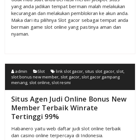
yang anda jadikan tempat bermain malah melakukan
kecurangan dan melakukan pemblokiran ke akun anda.
Maka dari itu pilihnya Slot gacor sebagai tempat anda
bermain game slot online yang pastinya aman dan
nyaman.
admin
Slot
link slot gacor
,
situs slot gacor
,
slot
,
slot bonus new member
,
slot gacor
,
slot gacor gampang
menang
,
slot online
,
slot resmi
Situs Agen Judi Online Bonus New
Member Terbaik Winrate
Tertinggi 99%
Habanero yaitu web daftar judi slot online terbaik
dan casino online terpercaya di Indonesia.