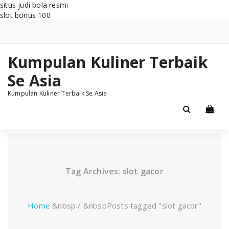
situs judi bola resmi
slot bonus 100
Skip
to
content
Kumpulan Kuliner Terbaik
Se Asia
Kumpulan Kuliner Terbaik Se Asia
Tag Archives: slot gacor
Home
&nbsp / &nbsp
Posts tagged "slot gacor"