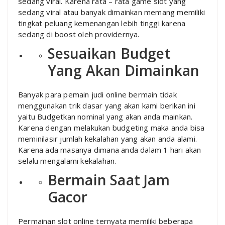
sedang viral. Karena rata – rata game slot yang
sedang viral atau banyak dimainkan memang memiliki
tingkat peluang kemenangan lebih tinggi karena
sedang di boost oleh providernya.
Sesuaikan Budget
Yang Akan Dimainkan
Banyak para pemain judi online bermain tidak
menggunakan trik dasar yang akan kami berikan ini
yaitu Budgetkan nominal yang akan anda mainkan.
Karena dengan melakukan budgeting maka anda bisa
meminilasir jumlah kekalahan yang akan anda alami.
Karena ada masanya dimana anda dalam 1 hari akan
selalu mengalami kekalahan.
Bermain Saat Jam
Gacor
Permainan slot online ternyata memiliki beberapa