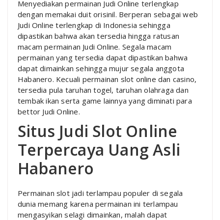
Menyediakan permainan Judi Online terlengkap
dengan memakai duit orisinil. Berperan sebagai web
Judi Online terlengkap di Indonesia sehingga
dipastikan bahwa akan tersedia hingga ratusan
macam permainan Judi Online. Segala macam
permainan yang tersedia dapat dipastikan bahwa
dapat dimainkan sehingga mujur segala anggota
Habanero. Kecuali permainan slot online dan casino,
tersedia pula taruhan togel, taruhan olahraga dan
tembak ikan serta game lainnya yang diminati para
bettor Judi Online.
Situs Judi Slot Online
Terpercaya Uang Asli
Habanero
Permainan slot jadi terlampau populer di segala
dunia memang karena permainan ini terlampau
mengasyikan selagi dimainkan, malah dapat