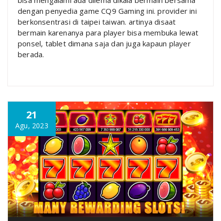
bisa mengalami ada dilema dikala bermain bersama
dengan penyedia game CQ9 Gaming ini. provider ini
berkonsentrasi di taipei taiwan. artinya disaat
bermain karenanya para player bisa membuka lewat
ponsel, tablet dimana saja dan juga kapaun player
berada.
21
Agu, 2023