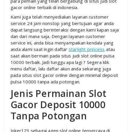
para pemain yang telah bergabung di situs judi slot
gacor online terbaik di indonesia.
Kami juga telah menyediakan layanan customer
service 24 jam nonstop yang bertujuan agar anda
dapat langsung berinteraksi dengan kami kapan saja
dan dari mana saja. Dengan layanan customer
service ini, anda bisa menyampaikan kendala yang
anda alami saat ingin daftar
starlight princess
atau
saat akan bermain pada situs judi slot online pulsa
10000 terbaik. Jadi tunggu apa lagi ? Segera klik
menu daftar, lalu daftar akun anda sekarang juga
pada situs slot gacor online dengan minimal deposit
pulsa 10000 tanpa ada potongan.
Jenis Permainan Slot
Gacor Deposit 10000
Tanpa Potongan
Joker123 sebagai agen slot online terpercaya di