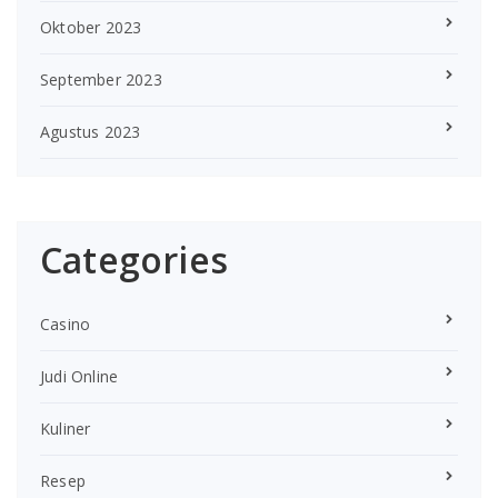
Oktober 2023
September 2023
Agustus 2023
Categories
Casino
Judi Online
Kuliner
Resep