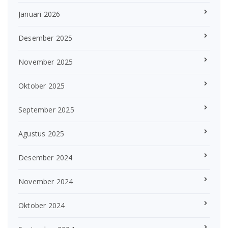
Januari 2026
Desember 2025
November 2025
Oktober 2025
September 2025
Agustus 2025
Desember 2024
November 2024
Oktober 2024