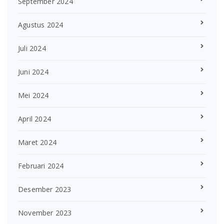
September 2024
Agustus 2024
Juli 2024
Juni 2024
Mei 2024
April 2024
Maret 2024
Februari 2024
Desember 2023
November 2023