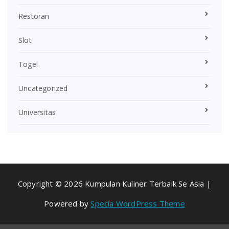
Restoran
Slot
Togel
Uncategorized
Universitas
Copyright © 2026 Kumpulan Kuliner Terbaik Se Asia |
Powered by
Specia WordPress Theme