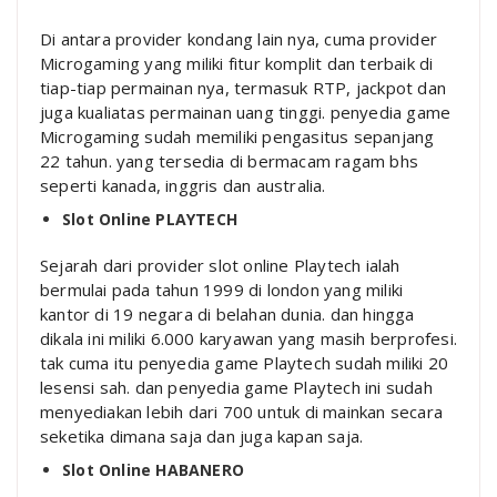
Di antara provider kondang lain nya, cuma provider
Microgaming yang miliki fitur komplit dan terbaik di
tiap-tiap permainan nya, termasuk RTP, jackpot dan
juga kualiatas permainan uang tinggi. penyedia game
Microgaming sudah memiliki pengasitus sepanjang
22 tahun. yang tersedia di bermacam ragam bhs
seperti kanada, inggris dan australia.
Slot Online PLAYTECH
Sejarah dari provider slot online Playtech ialah
bermulai pada tahun 1999 di london yang miliki
kantor di 19 negara di belahan dunia. dan hingga
dikala ini miliki 6.000 karyawan yang masih berprofesi.
tak cuma itu penyedia game Playtech sudah miliki 20
lesensi sah. dan penyedia game Playtech ini sudah
menyediakan lebih dari 700 untuk di mainkan secara
seketika dimana saja dan juga kapan saja.
Slot Online HABANERO