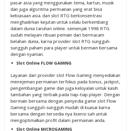
pasar asia yang menggunakan tema, kartun, musik
dan juga algoritma permainan yang erat bisa
kebiasaan asia. dan slot RTG berkonsentrasi
menghadirkan kejutan untuk selalu berkembang
dalam dunia taruhan online. semenjak 1998 RTG
sudah melayani ribuan pemain dari bermacam
belahan dunia, karna provider slot RTG sungguh-
sungguh paham para player untuk bermain bersama
dengan nyaman.
Slot Online FLOW GAMING
Layanan dari provider slot Flow Gaming menyediakan
menejeman permainan terfokus pada bonus, jackpot,
pengembangan game dan juga keloyalan untuk kasih
tambahan yang terbaik pada tiap-tiap player. Dengan
bermain bersama dengan penyedia game slot Flow
Gaming sungguh-sungguh mudah di kuasai karna
bersama dengan tersedia nya lisensi sah untuk
mengoptimalkan profit dalam permainan anda.
Slot Online MICROGAMING