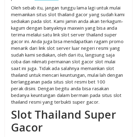
Oleh sebab itu, jangan tunggu lama lagi untuk mulai
memainkan situs slot thailand gacor yang sudah kami
sediakan pada slot. Kami jamin anda akan terkagum-
kagum dengan banyaknya maxwin yang bisa anda
terima melalui satu link slot server thailand super
gacor ini. Anda juga bisa mendapatkan ragam promo
menarik dari link slot server luar negeri resmi yang
sudah kami sediakan, oleh dari itu, langsung saja
coba dan nikmati permainan slot gacor slot mulai
saat ini juga. Tidak ada salahnya memainkan slot
thailand untuk mencari keuntungan, mulai lah dengan
berlangganan pada situs slot resmi bet 100
perak disini. Dengan begitu anda bisa rasakan
bedanya keuntungan dalam bermain pada situs slot
thailand resmi yang terbukti super gacor.
Slot Thailand Super
Gacor