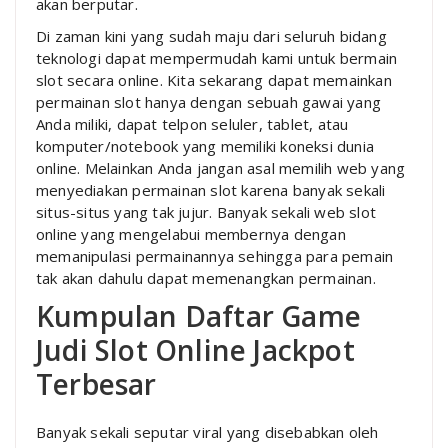
akan berputar.
Di zaman kini yang sudah maju dari seluruh bidang
teknologi dapat mempermudah kami untuk bermain
slot secara online. Kita sekarang dapat memainkan
permainan slot hanya dengan sebuah gawai yang
Anda miliki, dapat telpon seluler, tablet, atau
komputer/notebook yang memiliki koneksi dunia
online. Melainkan Anda jangan asal memilih web yang
menyediakan permainan slot karena banyak sekali
situs-situs yang tak jujur. Banyak sekali web slot
online yang mengelabui membernya dengan
memanipulasi permainannya sehingga para pemain
tak akan dahulu dapat memenangkan permainan.
Kumpulan Daftar Game
Judi Slot Online Jackpot
Terbesar
Banyak sekali seputar viral yang disebabkan oleh