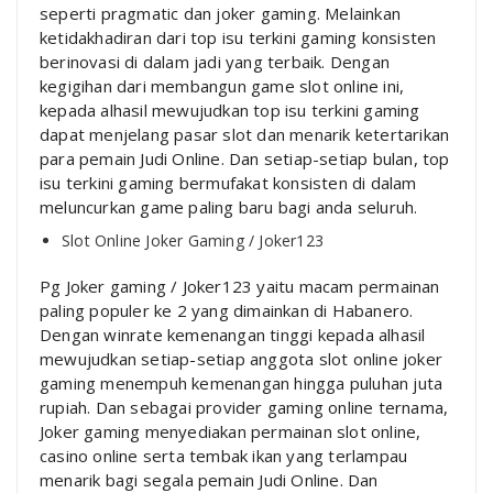
seperti pragmatic dan joker gaming. Melainkan
ketidakhadiran dari top isu terkini gaming konsisten
berinovasi di dalam jadi yang terbaik. Dengan
kegigihan dari membangun game slot online ini,
kepada alhasil mewujudkan top isu terkini gaming
dapat menjelang pasar slot dan menarik ketertarikan
para pemain Judi Online. Dan setiap-setiap bulan, top
isu terkini gaming bermufakat konsisten di dalam
meluncurkan game paling baru bagi anda seluruh.
Slot Online Joker Gaming / Joker123
Pg Joker gaming / Joker123 yaitu macam permainan
paling populer ke 2 yang dimainkan di Habanero.
Dengan winrate kemenangan tinggi kepada alhasil
mewujudkan setiap-setiap anggota slot online joker
gaming menempuh kemenangan hingga puluhan juta
rupiah. Dan sebagai provider gaming online ternama,
Joker gaming menyediakan permainan slot online,
casino online serta tembak ikan yang terlampau
menarik bagi segala pemain Judi Online. Dan