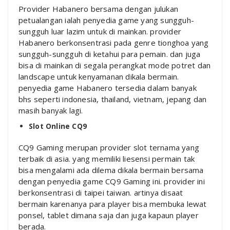
Provider Habanero bersama dengan julukan
petualangan ialah penyedia game yang sungguh-
sungguh luar lazim untuk di mainkan. provider
Habanero berkonsentrasi pada genre tionghoa yang
sungguh-sungguh di ketahui para pemain. dan juga
bisa di mainkan di segala perangkat mode potret dan
landscape untuk kenyamanan dikala bermain.
penyedia game Habanero tersedia dalam banyak
bhs seperti indonesia, thailand, vietnam, jepang dan
masih banyak lagi.
Slot Online CQ9
CQ9 Gaming merupan provider slot ternama yang
terbaik di asia. yang memiliki liesensi permain tak
bisa mengalami ada dilema dikala bermain bersama
dengan penyedia game CQ9 Gaming ini. provider ini
berkonsentrasi di taipei taiwan. artinya disaat
bermain karenanya para player bisa membuka lewat
ponsel, tablet dimana saja dan juga kapaun player
berada.