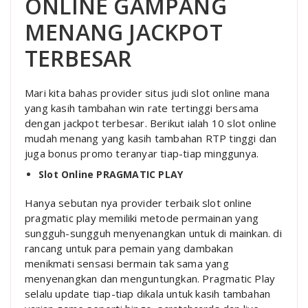
ONLINE GAMPANG
MENANG JACKPOT
TERBESAR
Mari kita bahas provider situs judi slot online mana
yang kasih tambahan win rate tertinggi bersama
dengan jackpot terbesar. Berikut ialah 10 slot online
mudah menang yang kasih tambahan RTP tinggi dan
juga bonus promo teranyar tiap-tiap minggunya.
Slot Online PRAGMATIC PLAY
Hanya sebutan nya provider terbaik slot online
pragmatic play memiliki metode permainan yang
sungguh-sungguh menyenangkan untuk di mainkan. di
rancang untuk para pemain yang dambakan
menikmati sensasi bermain tak sama yang
menyenangkan dan menguntungkan. Pragmatic Play
selalu update tiap-tiap dikala untuk kasih tambahan