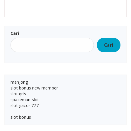
Cari
Cari
mahjong
slot bonus new member
slot qris
spaceman slot
slot gacor 777
slot bonus