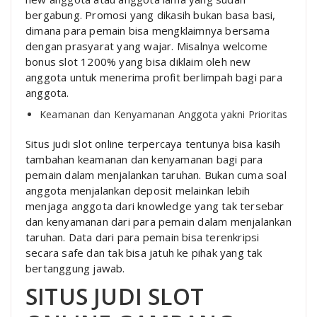
bergabung. Promosi yang dikasih bukan basa basi,
dimana para pemain bisa mengklaimnya bersama
dengan prasyarat yang wajar. Misalnya welcome
bonus slot 1200% yang bisa diklaim oleh new
anggota untuk menerima profit berlimpah bagi para
anggota.
Keamanan dan Kenyamanan Anggota yakni Prioritas
Situs judi slot online terpercaya tentunya bisa kasih
tambahan keamanan dan kenyamanan bagi para
pemain dalam menjalankan taruhan. Bukan cuma soal
anggota menjalankan deposit melainkan lebih
menjaga anggota dari knowledge yang tak tersebar
dan kenyamanan dari para pemain dalam menjalankan
taruhan. Data dari para pemain bisa terenkripsi
secara safe dan tak bisa jatuh ke pihak yang tak
bertanggung jawab.
SITUS JUDI SLOT