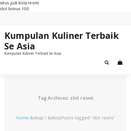
situs judi bola resmi
slot bonus 100
Skip
to
content
Kumpulan Kuliner Terbaik
Se Asia
Kumpulan Kuliner Terbaik Se Asia
Tag Archives: slot resmi
Home
&nbsp / &nbsp
Posts tagged "slot resmi"